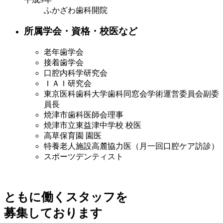
ふかざわ歯科開院
所属学会・資格・校医など
老年歯学会
接着歯学会
口腔内科学研究会
ＩＡＩ研究会
東京医科歯科大学歯科同窓会学術運営委員会副委
員長
焼津市歯科医師会理事
焼津市立東益津中学校 校医
高草保育園 園医
特養老人施設高麓協力医（月一回口腔ケア訪診）
スポーツデンティスト
ともに働くスタッフを
募集しております