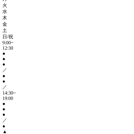
火
水
木
金
土
日/祝
9:00~
12:30
●
●
●
／
●
●
／
14:30~
19:00
●
●
●
／
●
▲